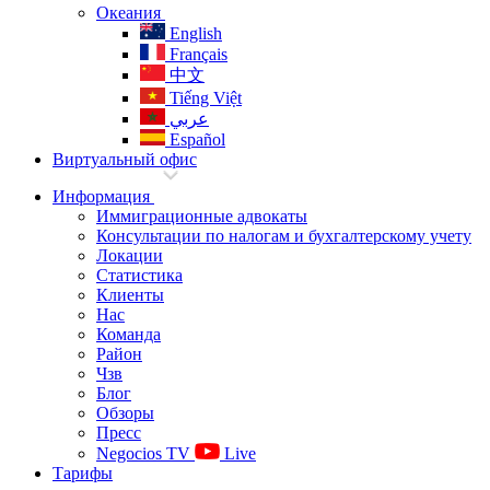
Океания
English
Français
中文
Tiếng Việt
عربي
Español
Виртуальный офис
Информация
Иммиграционные адвокаты
Консультации по налогам и бухгалтерскому учету
Локации
Статистика
Клиенты
Нас
Команда
Район
Чзв
Блог
Обзоры
Пресс
Negocios TV
Live
Тарифы