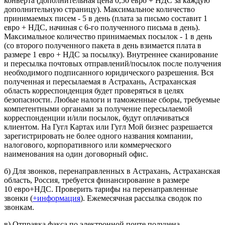
конверта (дополнительная цена 0,50 евро + НДС за каждую
дополнительную страницу). Максимальное количество
принимаемых писем - 5 в день (плата за письмо составит 1
евро + НДС, начиная с 6-го полученного письма в день).
Максимальное количество принимаемых посылок - 1 в день
(со второго полученного пакета в день взимается плата в
размере 1 евро + НДС за посылку). Внутреннее сканирование
и пересылка почтовых отправлений/посылок после получения
необходимого подписанного юридического разрешения. Вся
полученная и пересылаемая в Астрахань, Астраханская
область корреспонденция будет проверяться в целях
безопасности. Любые налоги и таможенные сборы, требуемые
компетентными органами за получение пересылаемой
корреспонденции и/или посылок, будут оплачиваться
клиентом. На Гугл Картах или Гугл Мой бизнес разрешается
зарегистрировать не более одного названия компании,
налогового, корпоративного или коммерческого
наименования на один договорный офис.
б) Для звонков, перенаправленных в Астрахань, Астраханская
область, Россия, требуется финансирование в размере
10 евро+НДС. Проверить тарифы на перенаправленные
звонки (
+информация
). Ежемесячная рассылка сводок по
звонкам.
в) Отправка факса по электронной почте получена.