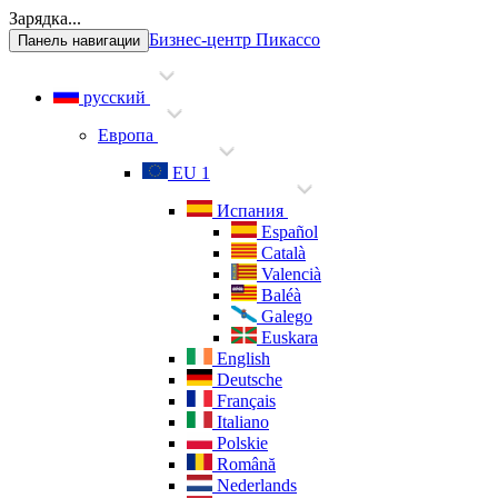
Зарядка...
Бизнес-центр Пикассо
Панель навигации
русский
Европа
EU 1
Испания
Español
Català
Valencià
Baléà
Galego
Euskara
English
Deutsche
Français
Italiano
Polskie
Română
Nederlands