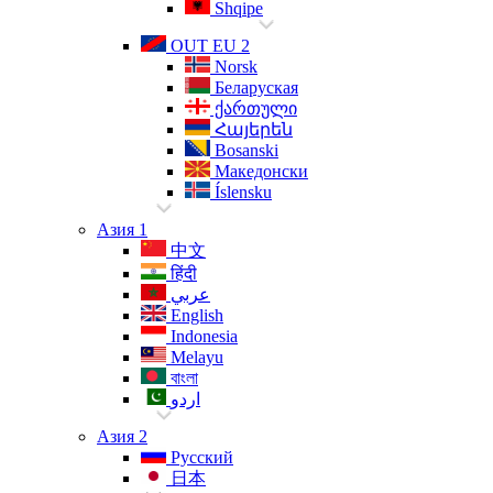
Shqipe
OUT EU 2
Norsk
Беларуская
ქართული
Հայերեն
Bosanski
Македонски
Íslensku
Азия 1
中文
हिंदी
عربي
English
Indonesia
Melayu
বাংলা
اردو
Азия 2
Русский
日本