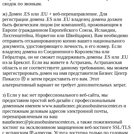
сводок по звонкам.
ж) Домен .ES или .EU + веб-перенаправление. Для
регистрации домена .ES или .EU владелец домена должен
быть физическим лицом (не компанией), проживающим в
Европе (гражданином Европейского Союза, Исландии,
Лихтенштейна, Норвегии или Швейцарии). Вам необходимо
отправить отсканированную копию вашего национального
документа, удостоверяющего личность, и его номер. Если
владелец домена из Соединенного Королевства или
Гибралтара, он не сможет поддерживать домены .ES или .EU
из-за Брексит. Если вы живете в Астрахань, Астраханская
область и не соответствуете данному требованию, мы можем
зарегистрировать домен на имя представителя Бизнес Центр
Пикассо Ⓡ и затем предоставить его вам. Этот
альтернативный вариант не требует дополнительных затрат.
з) Если у вас нет профессионального веб-сайта, мы
предоставим простой веб-дизайн с профессиональным
доменным именем www.вашбизнес.picassobusinesscenter.es и
престижным деловым адресом электронной почты,
перенаправленным на ваш
вашбизнес@picassobusinesscenter.es, а также пожизненный
хостинг на эксклюзивном защищенном веб-хостинге SSL/TLS
с испанским IP-адресом. Услуга доступна только по годовым