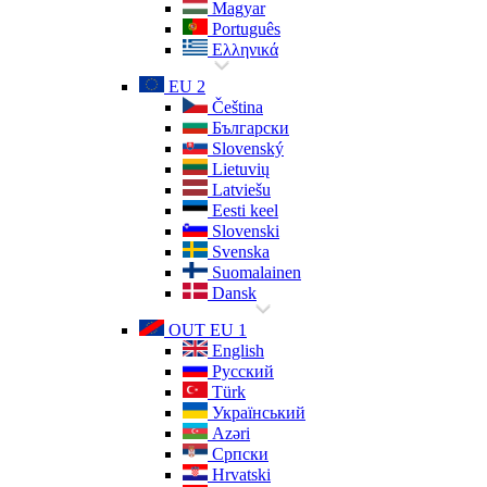
Magyar
Português
Ελληνικά
EU 2
Čeština
Български
Slovenský
Lietuvių
Latviešu
Eesti keel
Slovenski
Svenska
Suomalainen
Dansk
OUT EU 1
English
Русский
Türk
Український
Azəri
Српски
Hrvatski