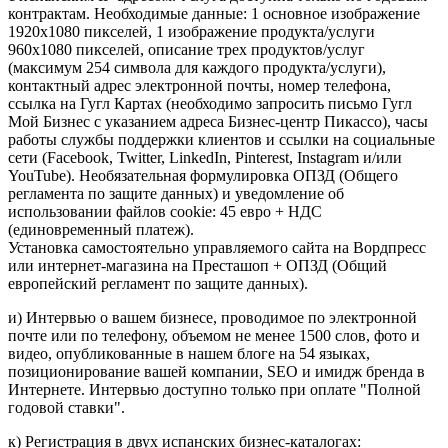
контрактам. Необходимые данные: 1 основное изображение
1920x1080 пикселей, 1 изображение продукта/услуги
960x1080 пикселей, описание трех продуктов/услуг
(максимум 254 символа для каждого продукта/услуги),
контактный адрес электронной почты, номер телефона,
ссылка на Гугл Картах (необходимо запросить письмо Гугл
Мой Бизнес с указанием адреса Бизнес-центр Пикассо), часы
работы службы поддержки клиентов и ссылки на социальные
сети (Facebook, Twitter, LinkedIn, Pinterest, Instagram и/или
YouTube). Необязательная формулировка ОПЗД (Общего
регламента по защите данных) и уведомление об
использовании файлов cookie: 45 евро + НДС
(единовременный платеж).
Установка самостоятельно управляемого сайта на Вордпресс
или интернет-магазина на Престашоп + ОПЗД (Общий
европейский регламент по защите данных).
и) Интервью о вашем бизнесе, проводимое по электронной
почте или по телефону, объемом не менее 1500 слов, фото и
видео, опубликованные в нашем блоге на 54 языках,
позиционирование вашей компании, SEO и имидж бренда в
Интернете. Интервью доступно только при оплате "Полной
годовой ставки".
к) Регистрация в двух испанских бизнес-каталогах: