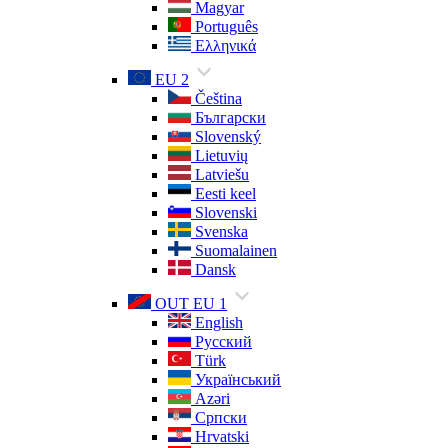
Magyar
Português
Ελληνικά
EU 2
Čeština
Български
Slovenský
Lietuvių
Latviešu
Eesti keel
Slovenski
Svenska
Suomalainen
Dansk
OUT EU 1
English
Русский
Türk
Український
Azəri
Српски
Hrvatski