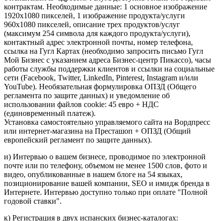
контрактам. Необходимые данные: 1 основное изображение
1920x1080 пикселей, 1 изображение продукта/услуги
960x1080 пикселей, описание трех продуктов/услуг
(максимум 254 символа для каждого продукта/услуги),
контактный адрес электронной почты, номер телефона,
ссылка на Гугл Картах (необходимо запросить письмо Гугл
Мой Бизнес с указанием адреса Бизнес-центр Пикассо), часы
работы службы поддержки клиентов и ссылки на социальные
сети (Facebook, Twitter, LinkedIn, Pinterest, Instagram и/или
YouTube). Необязательная формулировка ОПЗД (Общего
регламента по защите данных) и уведомление об
использовании файлов cookie: 45 евро + НДС
(единовременный платеж).
Установка самостоятельно управляемого сайта на Вордпресс
или интернет-магазина на Престашоп + ОПЗД (Общий
европейский регламент по защите данных).
и) Интервью о вашем бизнесе, проводимое по электронной
почте или по телефону, объемом не менее 1500 слов, фото и
видео, опубликованные в нашем блоге на 54 языках,
позиционирование вашей компании, SEO и имидж бренда в
Интернете. Интервью доступно только при оплате "Полной
годовой ставки".
к) Регистрация в двух испанских бизнес-каталогах: