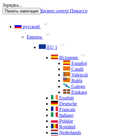
Зарядка...
Бизнес-центр Пикассо
Панель навигации
русский
Европа
EU 1
Испания
Español
Català
Valencià
Baléà
Galego
Euskara
English
Deutsche
Français
Italiano
Polskie
Română
Nederlands