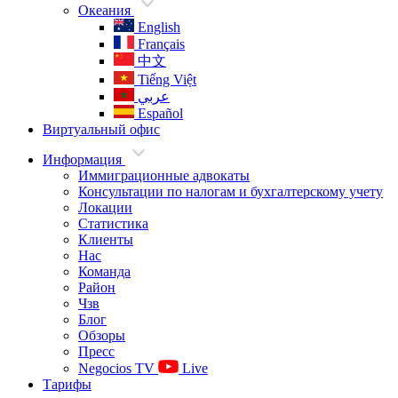
Океания
English
Français
中文
Tiếng Việt
عربي
Español
Виртуальный офис
Информация
Иммиграционные адвокаты
Консультации по налогам и бухгалтерскому учету
Локации
Статистика
Клиенты
Нас
Команда
Район
Чзв
Блог
Обзоры
Пресс
Negocios TV
Live
Тарифы