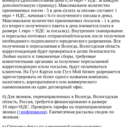
конверта (дополнительная цена 0,50 евро + НДС за каждую
дополнительную страницу). Максимальное количество
принимаемых писем - 5 в день (плата за письмо составит 1
евро + НДС, начиная с 6-го полученного письма в день).
Максимальное количество принимаемых посылок - 1 в день
(со второго полученного пакета в день взимается плата в
размере 1 евро + НДС за посылку). Внутреннее сканирование
и пересылка почтовых отправлений/посылок после получения
необходимого подписанного юридического разрешения. Вся
полученная и пересылаемая в Вологда, Вологодская область
корреспонденция будет проверяться в целях безопасности.
Любые налоги и таможенные сборы, требуемые
компетентными органами за получение пересылаемой
корреспонденции и/или посылок, будут оплачиваться
клиентом. На Гугл Картах или Гугл Мой бизнес разрешается
зарегистрировать не более одного названия компании,
налогового, корпоративного или коммерческого
наименования на один договорный офис.
б) Для звонков, перенаправленных в Вологда, Вологодская
область, Россия, требуется финансирование в размере
10 евро+НДС. Проверить тарифы на перенаправленные
звонки (
+информация
). Ежемесячная рассылка сводок по
звонкам.
в) Отправка факса по электронной почте получена.