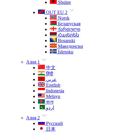
Shqipe
OUT EU 2
Norsk
Беларуская
ქართული
Հայերեն
Bosanski
Македонски
Íslensku
Азия 1
中文
हिंदी
عربي
English
Indonesia
Melayu
বাংলা
اردو
Азия 2
Русский
日本