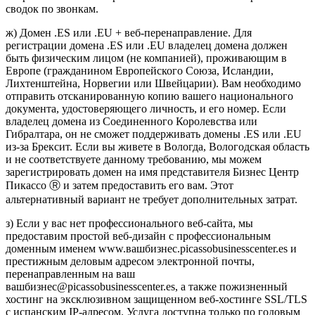
сводок по звонкам.
ж) Домен .ES или .EU + веб-перенаправление. Для
регистрации домена .ES или .EU владелец домена должен
быть физическим лицом (не компанией), проживающим в
Европе (гражданином Европейского Союза, Исландии,
Лихтенштейна, Норвегии или Швейцарии). Вам необходимо
отправить отсканированную копию вашего национального
документа, удостоверяющего личность, и его номер. Если
владелец домена из Соединенного Королевства или
Гибралтара, он не сможет поддерживать домены .ES или .EU
из-за Брексит. Если вы живете в Вологда, Вологодская область
и не соответствуете данному требованию, мы можем
зарегистрировать домен на имя представителя Бизнес Центр
Пикассо Ⓡ и затем предоставить его вам. Этот
альтернативный вариант не требует дополнительных затрат.
з) Если у вас нет профессионального веб-сайта, мы
предоставим простой веб-дизайн с профессиональным
доменным именем www.вашбизнес.picassobusinesscenter.es и
престижным деловым адресом электронной почты,
перенаправленным на ваш
вашбизнес@picassobusinesscenter.es, а также пожизненный
хостинг на эксклюзивном защищенном веб-хостинге SSL/TLS
с испанским IP-адресом. Услуга доступна только по годовым