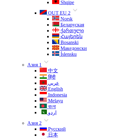
Shqipe
OUT EU 2
Norsk
Беларуская
ქართული
Հայերեն
Bosanski
Македонски
Íslensku
Азия 1
中文
हिंदी
عربي
English
Indonesia
Melayu
বাংলা
اردو
Азия 2
Русский
日本