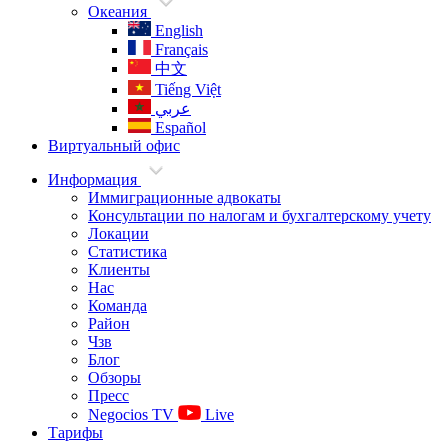
Океания
English
Français
中文
Tiếng Việt
عربي
Español
Виртуальный офис
Информация
Иммиграционные адвокаты
Консультации по налогам и бухгалтерскому учету
Локации
Статистика
Клиенты
Нас
Команда
Район
Чзв
Блог
Обзоры
Пресс
Negocios TV
Live
Тарифы