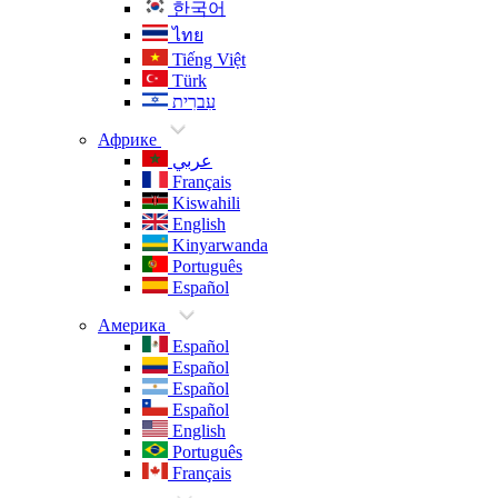
한국어
ไทย
Tiếng Việt
Türk
עִברִית
Африке
عربي
Français
Kiswahili
English
Kinyarwanda
Português
Español
Америка
Español
Español
Español
Español
English
Português
Français