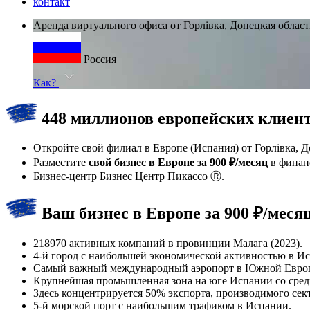
контакт
Аренда виртуального офиса от Горлівка, Донецкая област
Россия
Как?
448 миллионов европейских клиенто
Откройте свой филиал в Европе (Испания) от Горлівка, Д
Разместите
свой бизнес в Европе за 900 ₽/месяц
в финанс
Бизнес-центр Бизнес Центр Пикассо Ⓡ.
Ваш бизнес в Европе за 900 ₽/меся
218970 активных компаний в провинции Малага (2023).
4-й город с наибольшей экономической активностью в И
Самый важный международный аэропорт в Южной Евро
Крупнейшая промышленная зона на юге Испании со средн
Здесь концентрируется 50% экспорта, производимого с
5-й морской порт с наибольшим трафиком в Испании.