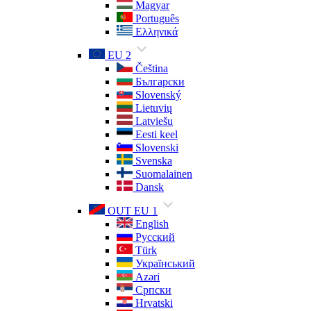
Magyar
Português
Ελληνικά
EU 2
Čeština
Български
Slovenský
Lietuvių
Latviešu
Eesti keel
Slovenski
Svenska
Suomalainen
Dansk
OUT EU 1
English
Русский
Türk
Український
Azəri
Српски
Hrvatski