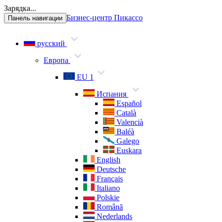
Зарядка...
Бизнес-центр Пикассо
Панель навигации
русский
Европа
EU 1
Испания
Español
Català
Valencià
Baléà
Galego
Euskara
English
Deutsche
Français
Italiano
Polskie
Română
Nederlands