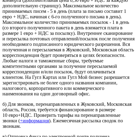
конверта (дополнительная цена 0,50 евро + НДС за каждую
дополнительную страницу). Максимальное количество
принимаемых писем - 5 в день (плата за письмо составит 1
евро + НДС, начиная с 6-го полученного письма в день).
Максимальное количество принимаемых посылок - 1 в день
(со второго полученного пакета в день взимается плата в
размере 1 евро + НДС за посылку). Внутреннее сканирование
и пересылка почтовых отправлений/посылок после получения
необходимого подписанного юридического разрешения. Вся
полученная и пересылаемая в Жуковский, Московская область
корреспонденция будет проверяться в целях безопасности.
Любые налоги и таможенные сборы, требуемые
компетентными органами за получение пересылаемой
корреспонденции и/или посылок, будут оплачиваться
клиентом. На Гугл Картах или Гугл Мой бизнес разрешается
зарегистрировать не более одного названия компании,
налогового, корпоративного или коммерческого
наименования на один договорный офис.
б) Для звонков, перенаправленных в Жуковский, Московская
область, Россия, требуется финансирование в размере
10 евро+НДС. Проверить тарифы на перенаправленные
звонки (
+информация
). Ежемесячная рассылка сводок по
звонкам.
в) Отправка факса по электронной почте получена.