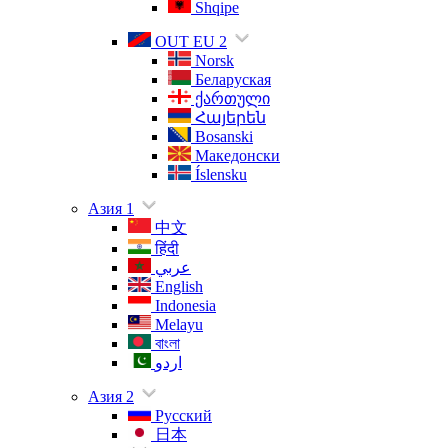
Shqipe
OUT EU 2
Norsk
Беларуская
ქართული
Հայերեն
Bosanski
Македонски
Íslensku
Азия 1
中文
हिंदी
عربي
English
Indonesia
Melayu
বাংলা
اردو
Азия 2
Русский
日本