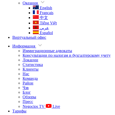
Океания
English
Français
中文
Tiếng Việt
عربي
Español
Виртуальный офис
Информация
Иммиграционные адвокаты
Консультации по налогам и бухгалтерскому учету
Локации
Статистика
Клиенты
Нас
Команда
Район
Чзв
Блог
Обзоры
Пресс
Negocios TV
Live
Тарифы