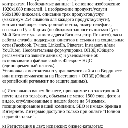
контрактам. Необходимые данные: 1 основное изображение
1920x1080 пикселей, 1 изображение продукта/услуги
960x1080 пикселей, описание трех продуктов/услуг
(максимум 254 символа для каждого продукта/услуги),
контактный адрес электронной почты, номер телефона,
ссылка на Гугл Картах (необходимо запросить письмо Гугл
Мой Бизнес с указанием адреса Бизнес-центр Пикассо), часы
работы службы поддержки клиентов и ссылки на социальные
сети (Facebook, Twitter, LinkedIn, Pinterest, Instagram и/или
YouTube). Необязательная формулировка ОПЗД (Общего
регламента по защите данных) и уведомление об
использовании файлов cookie: 45 евро + НДС
(единовременный платеж).
Установка самостоятельно управляемого сайта на Вордпресс
или интернет-магазина на Престашоп + ОПЗД (Общий
европейский регламент по защите данных).
и) Интервью о вашем бизнесе, проводимое по электронной
почте или по телефону, объемом не менее 1500 слов, фото и
видео, опубликованные в нашем блоге на 54 языках,
позиционирование вашей компании, SEO и имидж бренда в
Интернете. Интервью доступно только при оплате "Полной
годовой ставки".
к) Регистрация в двух испанских бизнес-каталогах: