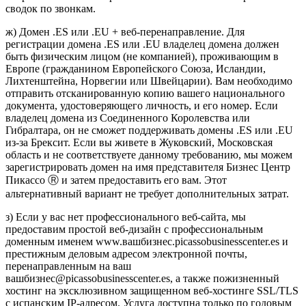
сводок по звонкам.
ж) Домен .ES или .EU + веб-перенаправление. Для
регистрации домена .ES или .EU владелец домена должен
быть физическим лицом (не компанией), проживающим в
Европе (гражданином Европейского Союза, Исландии,
Лихтенштейна, Норвегии или Швейцарии). Вам необходимо
отправить отсканированную копию вашего национального
документа, удостоверяющего личность, и его номер. Если
владелец домена из Соединенного Королевства или
Гибралтара, он не сможет поддерживать домены .ES или .EU
из-за Брексит. Если вы живете в Жуковский, Московская
область и не соответствуете данному требованию, мы можем
зарегистрировать домен на имя представителя Бизнес Центр
Пикассо Ⓡ и затем предоставить его вам. Этот
альтернативный вариант не требует дополнительных затрат.
з) Если у вас нет профессионального веб-сайта, мы
предоставим простой веб-дизайн с профессиональным
доменным именем www.вашбизнес.picassobusinesscenter.es и
престижным деловым адресом электронной почты,
перенаправленным на ваш
вашбизнес@picassobusinesscenter.es, а также пожизненный
хостинг на эксклюзивном защищенном веб-хостинге SSL/TLS
с испанским IP-адресом. Услуга доступна только по годовым