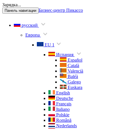
Зарядка...
Бизнес-центр Пикассо
Панель навигации
русский
Европа
EU 1
Испания
Español
Català
Valencià
Baléà
Galego
Euskara
English
Deutsche
Français
Italiano
Polskie
Română
Nederlands