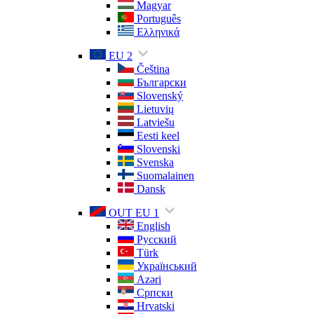
Magyar
Português
Ελληνικά
EU 2
Čeština
Български
Slovenský
Lietuvių
Latviešu
Eesti keel
Slovenski
Svenska
Suomalainen
Dansk
OUT EU 1
English
Русский
Türk
Український
Azəri
Српски
Hrvatski