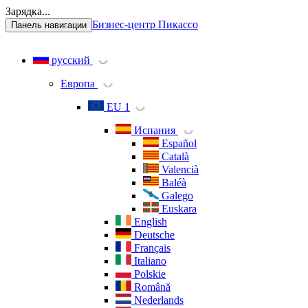
Зарядка...
Бизнес-центр Пикассо
Панель навигации
русский
Европа
EU 1
Испания
Español
Català
Valencià
Baléà
Galego
Euskara
English
Deutsche
Français
Italiano
Polskie
Română
Nederlands