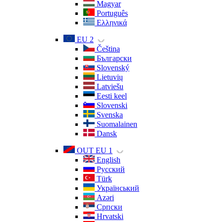
Magyar
Português
Ελληνικά
EU 2
Čeština
Български
Slovenský
Lietuvių
Latviešu
Eesti keel
Slovenski
Svenska
Suomalainen
Dansk
OUT EU 1
English
Русский
Türk
Український
Azəri
Српски
Hrvatski