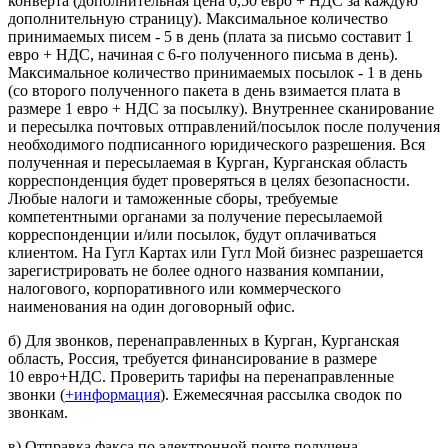
конверта (дополнительная цена 0,50 евро + НДС за каждую
дополнительную страницу). Максимальное количество
принимаемых писем - 5 в день (плата за письмо составит 1
евро + НДС, начиная с 6-го полученного письма в день).
Максимальное количество принимаемых посылок - 1 в день
(со второго полученного пакета в день взимается плата в
размере 1 евро + НДС за посылку). Внутреннее сканирование
и пересылка почтовых отправлений/посылок после получения
необходимого подписанного юридического разрешения. Вся
полученная и пересылаемая в Курган, Курганская область
корреспонденция будет проверяться в целях безопасности.
Любые налоги и таможенные сборы, требуемые
компетентными органами за получение пересылаемой
корреспонденции и/или посылок, будут оплачиваться
клиентом. На Гугл Картах или Гугл Мой бизнес разрешается
зарегистрировать не более одного названия компании,
налогового, корпоративного или коммерческого
наименования на один договорный офис.
б) Для звонков, перенаправленных в Курган, Курганская
область, Россия, требуется финансирование в размере
10 евро+НДС. Проверить тарифы на перенаправленные
звонки (
+информация
). Ежемесячная рассылка сводок по
звонкам.
в) Отправка факса по электронной почте получена.