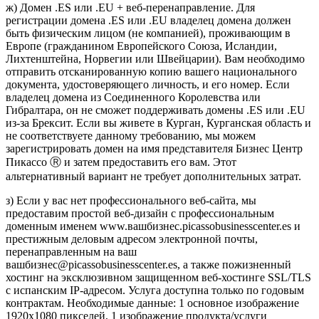
ж) Домен .ES или .EU + веб-перенаправление. Для
регистрации домена .ES или .EU владелец домена должен
быть физическим лицом (не компанией), проживающим в
Европе (гражданином Европейского Союза, Исландии,
Лихтенштейна, Норвегии или Швейцарии). Вам необходимо
отправить отсканированную копию вашего национального
документа, удостоверяющего личность, и его номер. Если
владелец домена из Соединенного Королевства или
Гибралтара, он не сможет поддерживать домены .ES или .EU
из-за Брексит. Если вы живете в Курган, Курганская область и
не соответствуете данному требованию, мы можем
зарегистрировать домен на имя представителя Бизнес Центр
Пикассо Ⓡ и затем предоставить его вам. Этот
альтернативный вариант не требует дополнительных затрат.
з) Если у вас нет профессионального веб-сайта, мы
предоставим простой веб-дизайн с профессиональным
доменным именем www.вашбизнес.picassobusinesscenter.es и
престижным деловым адресом электронной почты,
перенаправленным на ваш
вашбизнес@picassobusinesscenter.es, а также пожизненный
хостинг на эксклюзивном защищенном веб-хостинге SSL/TLS
с испанским IP-адресом. Услуга доступна только по годовым
контрактам. Необходимые данные: 1 основное изображение
1920x1080 пикселей, 1 изображение продукта/услуги