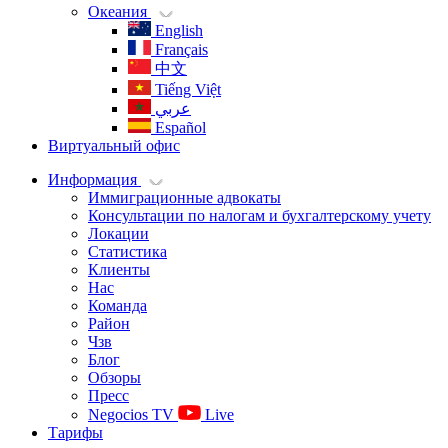
Океания
English
Français
中文
Tiếng Việt
عربي
Español
Виртуальный офис
Информация
Иммиграционные адвокаты
Консультации по налогам и бухгалтерскому учету
Локации
Статистика
Клиенты
Нас
Команда
Район
Чзв
Блог
Обзоры
Пресс
Negocios TV
Live
Тарифы