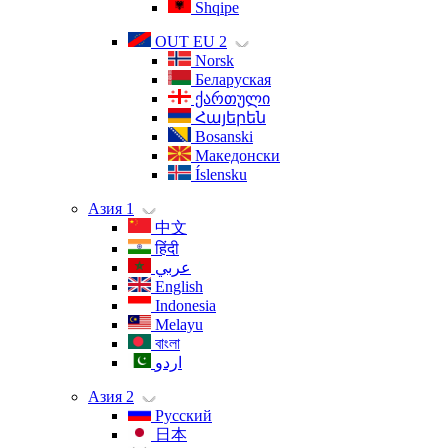
Shqipe
OUT EU 2
Norsk
Беларуская
ქართული
Հայերեն
Bosanski
Македонски
Íslensku
Азия 1
中文
हिंदी
عربي
English
Indonesia
Melayu
বাংলা
اردو
Азия 2
Русский
日本