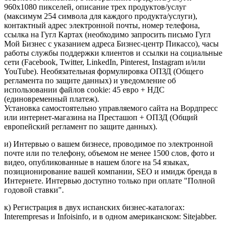
960x1080 пикселей, описание трех продуктов/услуг
(максимум 254 символа для каждого продукта/услуги),
контактный адрес электронной почты, номер телефона,
ссылка на Гугл Картах (необходимо запросить письмо Гугл
Мой Бизнес с указанием адреса Бизнес-центр Пикассо), часы
работы службы поддержки клиентов и ссылки на социальные
сети (Facebook, Twitter, LinkedIn, Pinterest, Instagram и/или
YouTube). Необязательная формулировка ОПЗД (Общего
регламента по защите данных) и уведомление об
использовании файлов cookie: 45 евро + НДС
(единовременный платеж).
Установка самостоятельно управляемого сайта на Вордпресс
или интернет-магазина на Престашоп + ОПЗД (Общий
европейский регламент по защите данных).
и) Интервью о вашем бизнесе, проводимое по электронной
почте или по телефону, объемом не менее 1500 слов, фото и
видео, опубликованные в нашем блоге на 54 языках,
позиционирование вашей компании, SEO и имидж бренда в
Интернете. Интервью доступно только при оплате "Полной
годовой ставки".
к) Регистрация в двух испанских бизнес-каталогах:
Interempresas и Infoisinfo, и в одном американском: Sitejabber.