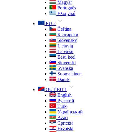
Magyar
Português
Ελληνικά
EU 2
Čeština
Български
Slovenský
Lietuvių
Latviešu
Eesti keel
Slovenski
Svenska
Suomalainen
Dansk
OUT EU 1
English
Русский
Türk
Український
Azəri
Српски
Hrvatski