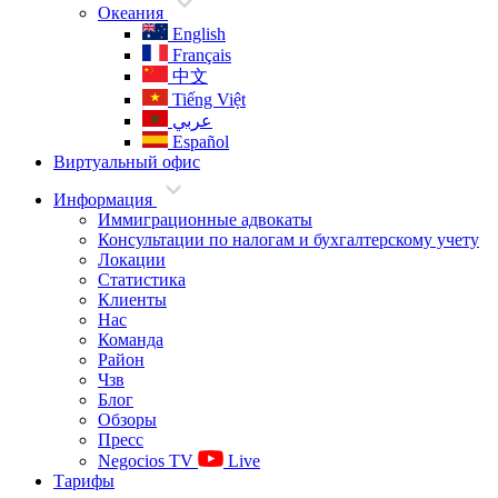
Океания
English
Français
中文
Tiếng Việt
عربي
Español
Виртуальный офис
Информация
Иммиграционные адвокаты
Консультации по налогам и бухгалтерскому учету
Локации
Статистика
Клиенты
Нас
Команда
Район
Чзв
Блог
Обзоры
Пресс
Negocios TV
Live
Тарифы