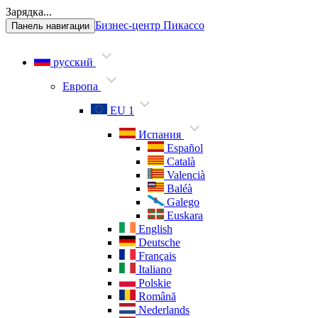
Зарядка...
Бизнес-центр Пикассо
Панель навигации
русский
Европа
EU 1
Испания
Español
Català
Valencià
Baléà
Galego
Euskara
English
Deutsche
Français
Italiano
Polskie
Română
Nederlands