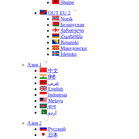
Shqipe
OUT EU 2
Norsk
Беларуская
ქართული
Հայերեն
Bosanski
Македонски
Íslensku
Азия 1
中文
हिंदी
عربي
English
Indonesia
Melayu
বাংলা
اردو
Азия 2
Русский
日本