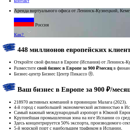
контакт
Аренда виртуального офиса от Ленинск-Кузнецкий, Кеме
Россия
Как?
448 миллионов европейских клиенто
Откройте свой филиал в Европе (Испания) от Ленинск-Ку
Разместите
свой бизнес в Европе за 900 ₽/месяц
в финанс
Бизнес-центр Бизнес Центр Пикассо Ⓡ.
Ваш бизнес в Европе за 900 ₽/меся
218970 активных компаний в провинции Малага (2023).
4-й город с наибольшей экономической активностью в И
Самый важный международный аэропорт в Южной Евро
Крупнейшая промышленная зона на юге Испании со средн
Здесь концентрируется 50% экспорта, производимого с
5-й морской порт с наибольшим трафиком в Испании.