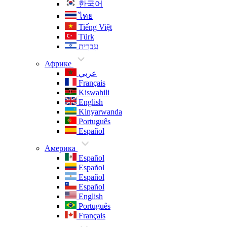
한국어
ไทย
Tiếng Việt
Türk
עִברִית
Африке
عربي
Français
Kiswahili
English
Kinyarwanda
Português
Español
Америка
Español
Español
Español
Español
English
Português
Français