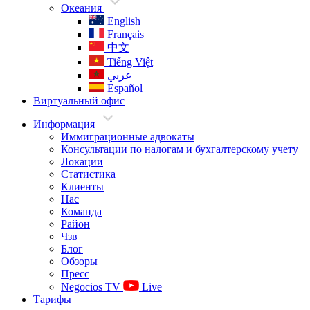
Океания
English
Français
中文
Tiếng Việt
عربي
Español
Виртуальный офис
Информация
Иммиграционные адвокаты
Консультации по налогам и бухгалтерскому учету
Локации
Статистика
Клиенты
Нас
Команда
Район
Чзв
Блог
Обзоры
Пресс
Negocios TV
Live
Тарифы