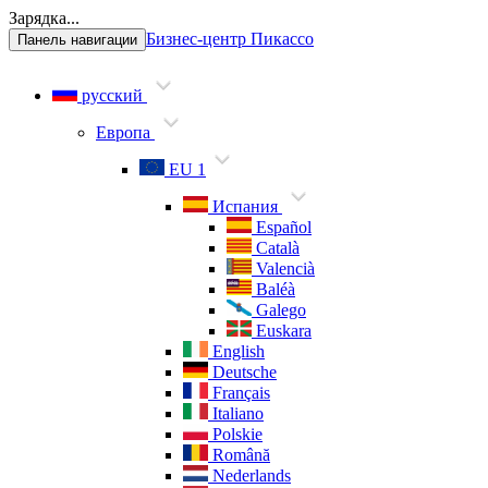
Зарядка...
Бизнес-центр Пикассо
Панель навигации
русский
Европа
EU 1
Испания
Español
Català
Valencià
Baléà
Galego
Euskara
English
Deutsche
Français
Italiano
Polskie
Română
Nederlands