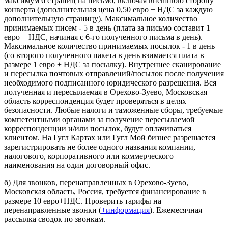
максимум 6 страниц на письмо, включая внешнюю сторону
конверта (дополнительная цена 0,50 евро + НДС за каждую
дополнительную страницу). Максимальное количество
принимаемых писем - 5 в день (плата за письмо составит 1
евро + НДС, начиная с 6-го полученного письма в день).
Максимальное количество принимаемых посылок - 1 в день
(со второго полученного пакета в день взимается плата в
размере 1 евро + НДС за посылку). Внутреннее сканирование
и пересылка почтовых отправлений/посылок после получения
необходимого подписанного юридического разрешения. Вся
полученная и пересылаемая в Орехово-Зуево, Московская
область корреспонденция будет проверяться в целях
безопасности. Любые налоги и таможенные сборы, требуемые
компетентными органами за получение пересылаемой
корреспонденции и/или посылок, будут оплачиваться
клиентом. На Гугл Картах или Гугл Мой бизнес разрешается
зарегистрировать не более одного названия компании,
налогового, корпоративного или коммерческого
наименования на один договорный офис.
б) Для звонков, перенаправленных в Орехово-Зуево,
Московская область, Россия, требуется финансирование в
размере 10 евро+НДС. Проверить тарифы на
перенаправленные звонки (
+информация
). Ежемесячная
рассылка сводок по звонкам.