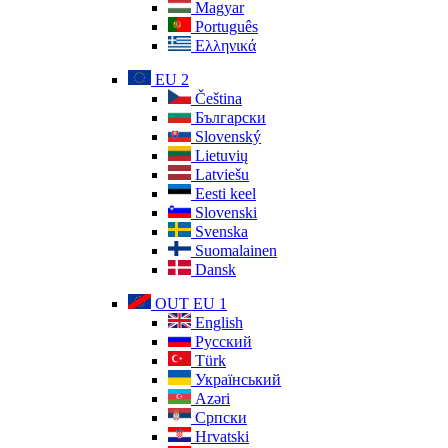
Magyar
Português
Ελληνικά
EU 2
Čeština
Български
Slovenský
Lietuvių
Latviešu
Eesti keel
Slovenski
Svenska
Suomalainen
Dansk
OUT EU 1
English
Русский
Türk
Український
Azəri
Српски
Hrvatski