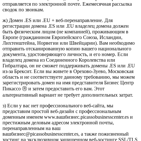
отправляется по электронной почте. Ежемесячная рассылка
сводок по звонкам.
ж) Домен .ES или .EU + веб-перенаправление. Для
регистрации домена .ES или .EU владелец домена должен
быть физическим лицом (не компанией), проживающим в
Европе (гражданином Европейского Союза, Исландии,
Лихтенштейна, Норвегии или Швейцарии). Вам необходимо
отправить отсканированную копию вашего национального
документа, удостоверяющего личность, и его номер. Если
владелец домена из Соединенного Королевства или
Гибралтара, он не сможет поддерживать домены .ES или .EU
из-за Брексит. Если вы живете в Орехово-Зуево, Московская
область и не соответствуете данному требованию, мы можем
зарегистрировать домен на имя представителя Бизнес Центр
Пикассо Ⓡ и затем предоставить его вам. Этот
альтернативный вариант не требует дополнительных затрат.
з) Если у вас нет профессионального веб-сайта, мы
предоставим простой веб-дизайн с профессиональным
доменным именем www.вашбизнес.picassobusinesscenter.es и
престижным деловым адресом электронной почты,
перенаправленным на ваш
вашбизнес@picassobusinesscenter.es, а также пожизненный
хостинг на эксклюзивном защищенном веб-хостинге SSL/TLS