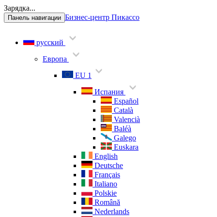
Зарядка...
Бизнес-центр Пикассо
Панель навигации
русский
Европа
EU 1
Испания
Español
Català
Valencià
Baléà
Galego
Euskara
English
Deutsche
Français
Italiano
Polskie
Română
Nederlands