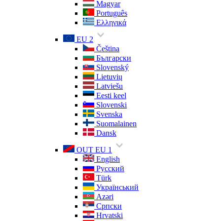
Magyar
Português
Ελληνικά
EU 2
Čeština
Български
Slovenský
Lietuvių
Latviešu
Eesti keel
Slovenski
Svenska
Suomalainen
Dansk
OUT EU 1
English
Русский
Türk
Український
Azəri
Српски
Hrvatski