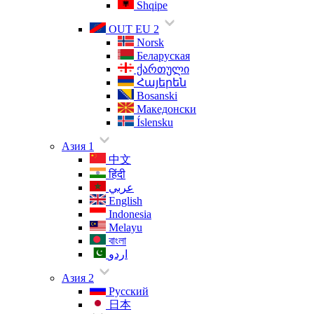
Shqipe
OUT EU 2
Norsk
Беларуская
ქართული
Հայերեն
Bosanski
Македонски
Íslensku
Азия 1
中文
हिंदी
عربي
English
Indonesia
Melayu
বাংলা
اردو
Азия 2
Русский
日本