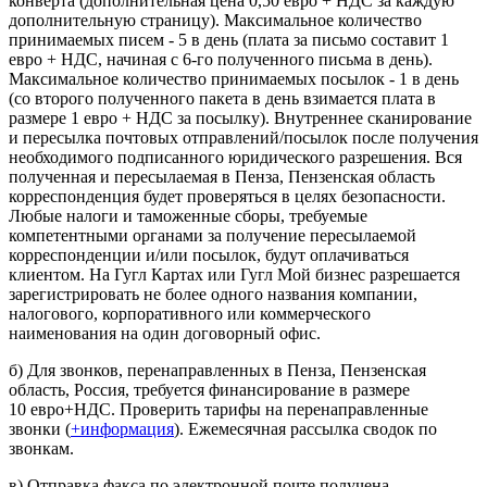
конверта (дополнительная цена 0,50 евро + НДС за каждую
дополнительную страницу). Максимальное количество
принимаемых писем - 5 в день (плата за письмо составит 1
евро + НДС, начиная с 6-го полученного письма в день).
Максимальное количество принимаемых посылок - 1 в день
(со второго полученного пакета в день взимается плата в
размере 1 евро + НДС за посылку). Внутреннее сканирование
и пересылка почтовых отправлений/посылок после получения
необходимого подписанного юридического разрешения. Вся
полученная и пересылаемая в Пенза, Пензенская область
корреспонденция будет проверяться в целях безопасности.
Любые налоги и таможенные сборы, требуемые
компетентными органами за получение пересылаемой
корреспонденции и/или посылок, будут оплачиваться
клиентом. На Гугл Картах или Гугл Мой бизнес разрешается
зарегистрировать не более одного названия компании,
налогового, корпоративного или коммерческого
наименования на один договорный офис.
б) Для звонков, перенаправленных в Пенза, Пензенская
область, Россия, требуется финансирование в размере
10 евро+НДС. Проверить тарифы на перенаправленные
звонки (
+информация
). Ежемесячная рассылка сводок по
звонкам.
в) Отправка факса по электронной почте получена.