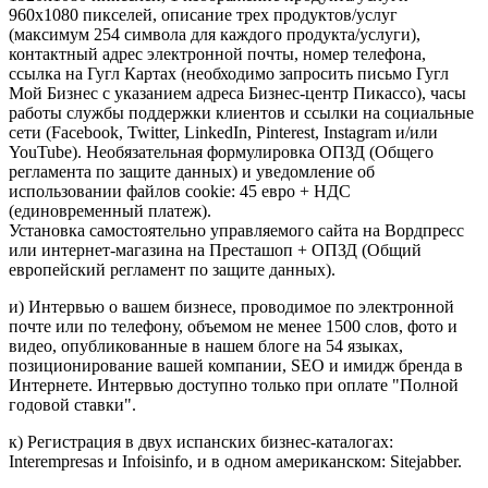
960x1080 пикселей, описание трех продуктов/услуг
(максимум 254 символа для каждого продукта/услуги),
контактный адрес электронной почты, номер телефона,
ссылка на Гугл Картах (необходимо запросить письмо Гугл
Мой Бизнес с указанием адреса Бизнес-центр Пикассо), часы
работы службы поддержки клиентов и ссылки на социальные
сети (Facebook, Twitter, LinkedIn, Pinterest, Instagram и/или
YouTube). Необязательная формулировка ОПЗД (Общего
регламента по защите данных) и уведомление об
использовании файлов cookie: 45 евро + НДС
(единовременный платеж).
Установка самостоятельно управляемого сайта на Вордпресс
или интернет-магазина на Престашоп + ОПЗД (Общий
европейский регламент по защите данных).
и) Интервью о вашем бизнесе, проводимое по электронной
почте или по телефону, объемом не менее 1500 слов, фото и
видео, опубликованные в нашем блоге на 54 языках,
позиционирование вашей компании, SEO и имидж бренда в
Интернете. Интервью доступно только при оплате "Полной
годовой ставки".
к) Регистрация в двух испанских бизнес-каталогах:
Interempresas и Infoisinfo, и в одном американском: Sitejabber.