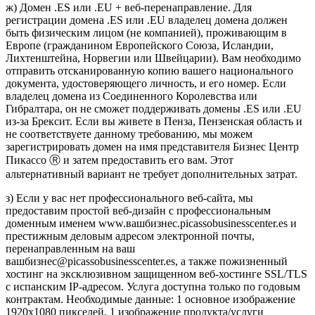
ж) Домен .ES или .EU + веб-перенаправление. Для
регистрации домена .ES или .EU владелец домена должен
быть физическим лицом (не компанией), проживающим в
Европе (гражданином Европейского Союза, Исландии,
Лихтенштейна, Норвегии или Швейцарии). Вам необходимо
отправить отсканированную копию вашего национального
документа, удостоверяющего личность, и его номер. Если
владелец домена из Соединенного Королевства или
Гибралтара, он не сможет поддерживать домены .ES или .EU
из-за Брексит. Если вы живете в Пенза, Пензенская область и
не соответствуете данному требованию, мы можем
зарегистрировать домен на имя представителя Бизнес Центр
Пикассо Ⓡ и затем предоставить его вам. Этот
альтернативный вариант не требует дополнительных затрат.
з) Если у вас нет профессионального веб-сайта, мы
предоставим простой веб-дизайн с профессиональным
доменным именем www.вашбизнес.picassobusinesscenter.es и
престижным деловым адресом электронной почты,
перенаправленным на ваш
вашбизнес@picassobusinesscenter.es, а также пожизненный
хостинг на эксклюзивном защищенном веб-хостинге SSL/TLS
с испанским IP-адресом. Услуга доступна только по годовым
контрактам. Необходимые данные: 1 основное изображение
1920x1080 пикселей, 1 изображение продукта/услуги