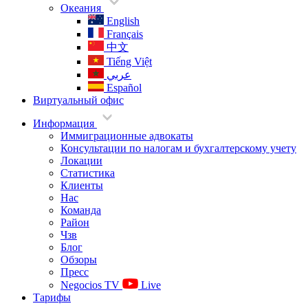
Океания
English
Français
中文
Tiếng Việt
عربي
Español
Виртуальный офис
Информация
Иммиграционные адвокаты
Консультации по налогам и бухгалтерскому учету
Локации
Статистика
Клиенты
Нас
Команда
Район
Чзв
Блог
Обзоры
Пресс
Negocios TV
Live
Тарифы