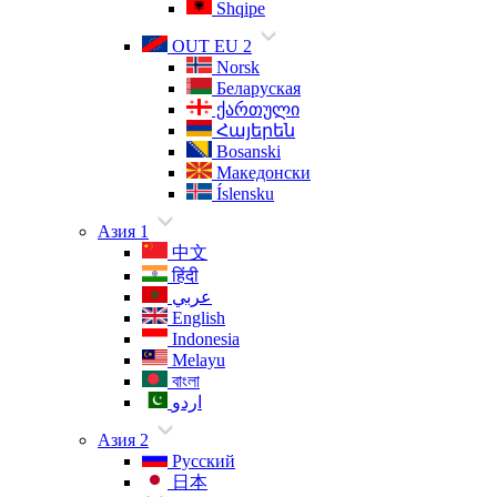
Shqipe
OUT EU 2
Norsk
Беларуская
ქართული
Հայերեն
Bosanski
Македонски
Íslensku
Азия 1
中文
हिंदी
عربي
English
Indonesia
Melayu
বাংলা
اردو
Азия 2
Русский
日本