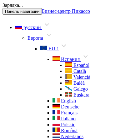
Зарядка...
Бизнес-центр Пикассо
Панель навигации
русский
Европа
EU 1
Испания
Español
Català
Valencià
Baléà
Galego
Euskara
English
Deutsche
Français
Italiano
Polskie
Română
Nederlands