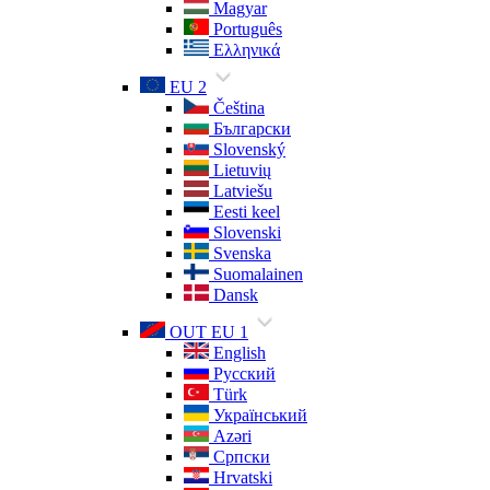
Magyar
Português
Ελληνικά
EU 2
Čeština
Български
Slovenský
Lietuvių
Latviešu
Eesti keel
Slovenski
Svenska
Suomalainen
Dansk
OUT EU 1
English
Русский
Türk
Український
Azəri
Српски
Hrvatski