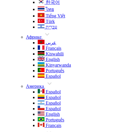
한국어
ไทย
Tiếng Việt
Türk
עִברִית
Африке
عربي
Français
Kiswahili
English
Kinyarwanda
Português
Español
Америка
Español
Español
Español
Español
English
Português
Français