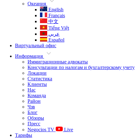
Океания
English
Français
中文
Tiếng Việt
عربي
Español
Виртуальный офис
Информация
Иммиграционные адвокаты
Консультации по налогам и бухгалтерскому учету
Локации
Статистика
Клиенты
Нас
Команда
Район
Чзв
Блог
Обзоры
Пресс
Negocios TV
Live
Тарифы