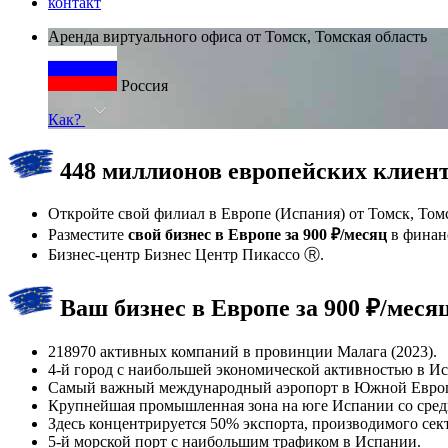
контакт
Аренда виртуального офиса от Томск, Томская область
Россия
Как?
448 миллионов европейских клиенто
Откройте свой филиал в Европе (Испания) от Томск, Томс
Разместите
свой бизнес в Европе за 900 ₽/месяц
в финанс
Бизнес-центр Бизнес Центр Пикассо Ⓡ.
Ваш бизнес в Европе за 900 ₽/меся
218970 активных компаний в провинции Малага (2023).
4-й город с наибольшей экономической активностью в И
Самый важный международный аэропорт в Южной Евро
Крупнейшая промышленная зона на юге Испании со средн
Здесь концентрируется 50% экспорта, производимого с
5-й морской порт с наибольшим трафиком в Испании.